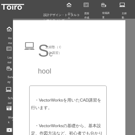
現場調
ホー
図面
主婦
設計デザイン・トータルコ
査
ム
作成
塾
ンサルティング
Ho
S
me
主婦塾（Ｃ
c
ＡＤ講習）
Lay
out
hool
Surv
ey
Sch
・VectorWorksを用いたCAD講習を
ool
行います。
Wor
k
・VectorWorksの基礎から、基本設
定、作図方法など、初心者でも分かり